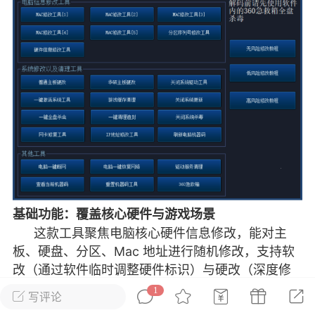
彩虹六号
绝地求生
战地5
频
游戏商城
每日签到
每日排行
Lv.13
版主
游民通
-19 23:03
电脑端
问题解决
我在商城购买的虚拟产品显示自动发
币
品在那里查看卡密？
基础功能：覆盖核心硬件与游戏场景
动发货的商品在那里查看卡密？答：查看
这款工具聚焦电脑核心硬件信息修改，能对主
法：下单以后在右边消息栏查看卡密，或
板、硬盘、分区、Mac 地址进行随机修改，支持软
像 — 我的订单 — 待评价 — 查看订单，
改（通过软件临时调整硬件标识）与硬改（深度修
看卡密详情问：我...
改硬件底层标识）两种模式，满足不同场景下的硬
1
写评论
件信息重置需求。