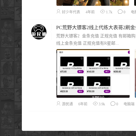
好少年代表
4年前
1.7k
0
电
荒野大镖客2 金条充值 正规充值 有邮箱购
线上金条充值 正规充值有R星邮...
游民通
6年前
3.9k
0
电脑端