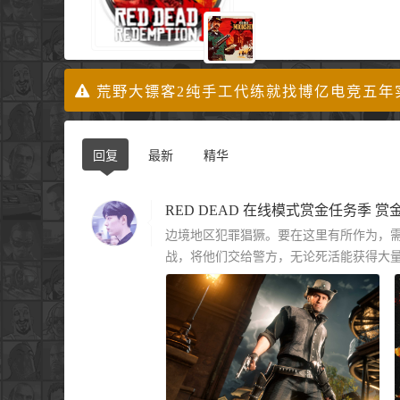
荒野大镖客2纯手工代练就找博亿电竞五年
回复
最新
精华
边境地区犯罪猖獗。要在这里有所作为，
战，将他们交给警方，无论死活能获得大量