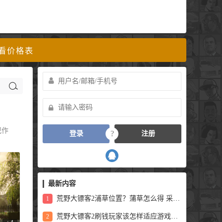
看价格表
犯作
?
登录
注册
最新内容
荒野大镖客2浦草位置？蒲草怎么得 采集位置？
1
荒野大镖客2刷钱玩家该怎样适应游戏呢？
2