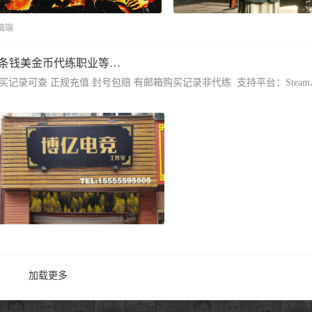
脑端
PC荒野大镖客2线上代练大表哥2刷金条钱美金币代练职业等级博物经验代肝代练快行客刷金条等级
买记录可查 正规充值 封号包赔 有邮箱购买记录非代练 支持平台：Steam
加载更多