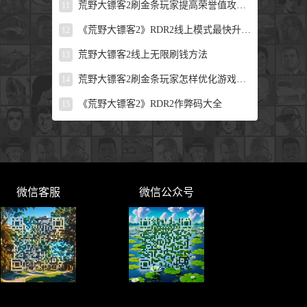
荒野大镖客2刷金条玩家提高荣誉值攻略技巧！
11
《荒野大镖客2》RDR2线上模式最快升级生命值方法
12
荒野大镖客2线上无限刷钱方法
13
荒野大镖客2刷金条玩家怎样优化游戏能力？
14
《荒野大镖客2》RDR2作弊码大全
15
微信客服
微信公众号