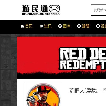
首页
资讯
图库
话题
视
荒野大镖客2
— 