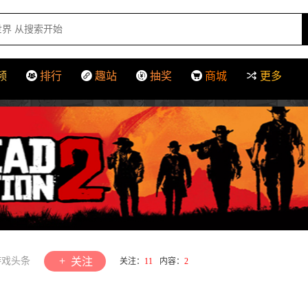
频
排行
趣站
抽奖
商城
更多
游戏头条
关注
关注：
11
内容：
2