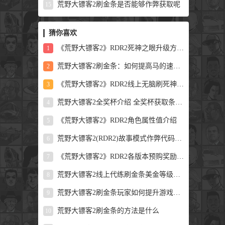
荒野大镖客2刷金条是否能够作弊获取呢
15
猜你喜欢
《荒野大镖客2》RDR2死神之眼升级方法分享
1
荒野大镖客2刷金条：如何提高马的速度和耐力？
2
《荒野大镖客2》RDR2线上无脑刷死神之眼经验值教程
3
荒野大镖客2全奖杯介绍 全奖杯获取条件介绍
4
《荒野大镖客2》RDR2角色属性值介绍
5
荒野大镖客2(RDR2)故事模式作弊代码大全讲解与分析
6
《荒野大镖客2》RDR2各版本预购奖励一览
7
荒野大镖客2线上代练刷金条美金等级赏金职业RDR2博物大表哥2刷钱
8
荒野大镖客2刷金条玩家如何提升游戏体验呢？
9
荒野大镖客2刷金条的方法是什么
10