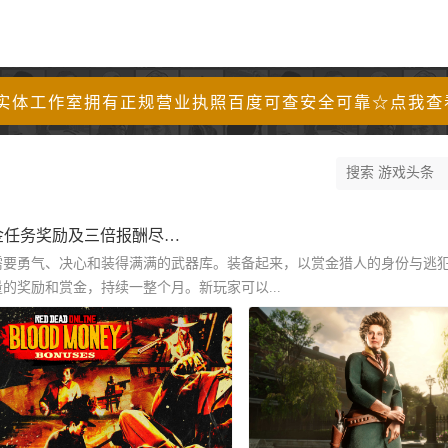
实体工作室拥有正规营业执照百度可查安全可靠☆点我查
RED DEAD 在线模式赏金任务季 赏金任务奖励及三倍报酬尽在每周精选系列赛，持续一整个月，另有一套灵感来自社区的免费装束及更多内容
需要勇气、决心和装得满满的武器库。装备起来，以赏金猎人的身份与逃
的奖励和赏金，持续一整个月。新玩家可以...