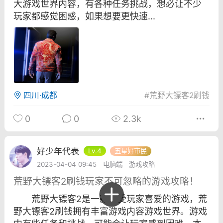
大游戏世界内容，有各种任务挑战，想必让不少
彩虹六号
绝地求生
战地5
玩家都感觉困惑，如果想要更快速...
频
游戏商城
每日签到
每日排行
四川·成都
#
荒野大镖客2刷钱
Lv.13
版主
游民通
-19 23:03
电脑端
问题解决
0
0
2.3k
我在商城购买的虚拟产品显示自动发
币
品在那里查看卡密？
好少年代表
Lv.4
五星好市民
动发货的商品在那里查看卡密？答：查看
2023-04-04 09:45
电脑端
游戏攻略
法：下单以后在右边消息栏查看卡密，或
荒野大镖客2刷钱玩家不可忽略的游戏攻略！
像 — 我的订单 — 待评价 — 查看订单，
看卡密详情问：我...
荒野大镖客2是一款备受玩家喜爱的游戏，荒
野大镖客2刷钱拥有丰富游戏内容游戏世界。游戏