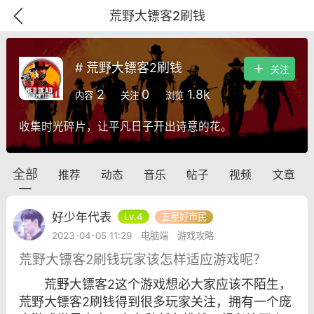
荒野大镖客2刷钱
# 荒野大镖客2刷钱
关注
2
0
1.8k
内容
关注
浏览
收集时光碎片，让平凡日子开出诗意的花。
全部
推荐
动态
音乐
帖子
视频
文章
好少年代表
Lv.4
五星好市民
2023-04-05 11:29
电脑端
游戏攻略
荒野大镖客2刷钱玩家该怎样适应游戏呢？
GTA6
RDR2
逃离塔科夫
荒野大镖客2这个游戏想必大家应该不陌生，
荒野大镖客2刷钱得到很多玩家关注，拥有一个庞