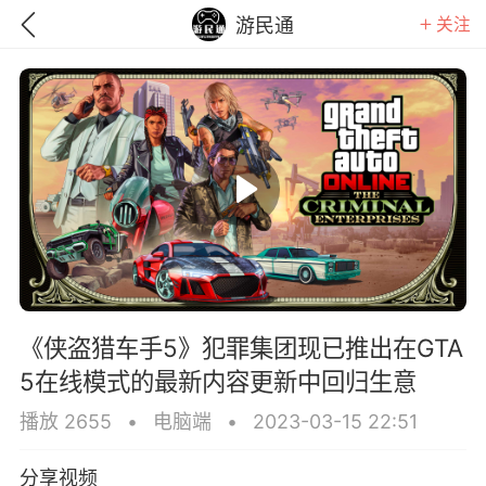
关注
游民通
《侠盗猎车手5》犯罪集团现已推出在GTA
5在线模式的最新内容更新中回归生意
GTA6
RDR2
逃离塔科夫
播放 2655
•
电脑端
•
2023-03-15 22:51
分享视频