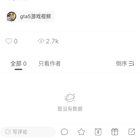
彩虹六号
绝地求生
战地5
gta5游戏视频
0
2.7k
频
游戏商城
每日签到
每日排行
Lv.13
版主
游民通
全部 0
只看作者
倒序
-19 23:03
电脑端
问题解决
我在商城购买的虚拟产品显示自动发
币
品在那里查看卡密？
动发货的商品在那里查看卡密？答：查看
法：下单以后在右边消息栏查看卡密，或
暂没有数据
像 — 我的订单 — 待评价 — 查看订单，
看卡密详情问：我...
写评论