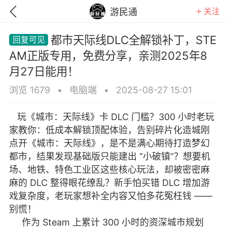
关注
游民通
都市天际线DLC全解锁补丁，STE
AM正版专用，免费分享，亲测2025年8
月27日能用！
浏览 1679
•
电脑端
•
2025-08-27 15:01
玩《城市：天际线》卡 DLC 门槛？300 小时老玩
家教你：低成本解锁顶配体验，告别碎片化造城刚
点开《城市：天际线》，是不是满心期待打造梦幻
都市，结果发现基础版只能建出 “小破镇”？想要机
场、地铁、特色工业区这些核心玩法，却被密密麻
麻的 DLC 整得眼花缭乱？新手怕买错 DLC 增加游
GTA6
RDR2
逃离塔科夫
戏复杂度，老玩家想补全内容又怕多花冤枉钱 ——
别慌！
作为 Steam 上累计 300 小时的资深城市规划