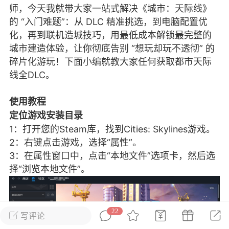
师，今天我就带大家一站式解决《城市：天际线》
彩虹六号
绝地求生
战地5
的 “入门难题”：从 DLC 精准挑选，到电脑配置优
化，再到联机造城技巧，用最低成本解锁最完整的
城市建造体验，让你彻底告别 “想玩却玩不透彻” 的
碎片化游玩！下面小编就教大家任何获取都市天际
频
游戏商城
每日签到
每日排行
线全DLC。
Lv.13
版主
游民通
使用教程
-19 23:03
电脑端
问题解决
定位游戏安装目录
1：打开您的Steam库，找到Cities: Skylines游戏。
我在商城购买的虚拟产品显示自动发
币
2：右键点击游戏，选择“属性”。
品在那里查看卡密？
3：在属性窗口中，点击“本地文件”选项卡，然后选
动发货的商品在那里查看卡密？答：查看
择“浏览本地文件”。
法：下单以后在右边消息栏查看卡密，或
像 — 我的订单 — 待评价 — 查看订单，
看卡密详情问：我...
22
写评论