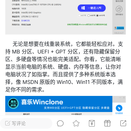
彩虹六号
绝地求生
战地5
频
游戏商城
每日签到
每日排行
无论是想要在线重装系统，它都能轻松应对。支
持 MB 分区、UEFI + GPT 分区，还有隐藏保留分
Lv.13
版主
游民通
区、多硬盘等情况也能完美适配。你看，它能清晰
-19 23:03
电脑端
问题解决
显示当前电脑的系统、硬盘、内存等信息，让你对
电脑状况了如指掌。而且提供了多种系统版本选
我在商城购买的虚拟产品显示自动发
币
择，像 MSDN 原版的 Win10、Win11 不同版本，满
品在那里查看卡密？
足你不同的需求。
动发货的商品在那里查看卡密？答：查看
法：下单以后在右边消息栏查看卡密，或
像 — 我的订单 — 待评价 — 查看订单，
看卡密详情问：我...
写评论