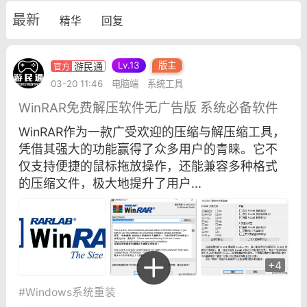
最新
彩虹六号
绝地求生
战地5
精华
回复
Lv.13
版主
游民通
03-20 11:46
电脑端
系统工具
频
游戏商城
每日签到
每日排行
WinRAR免费解压软件无广告版 系统必备软件
WinRAR作为一款广受欢迎的压缩与解压缩工具，
Lv.13
版主
游民通
凭借其强大的功能赢得了众多用户的青睐。它不
-19 23:03
电脑端
问题解决
仅支持便捷的鼠标拖放操作，还能兼容多种格式
我在商城购买的虚拟产品显示自动发
币
的压缩文件，极大地提升了用户...
品在那里查看卡密？
动发货的商品在那里查看卡密？答：查看
法：下单以后在右边消息栏查看卡密，或
像 — 我的订单 — 待评价 — 查看订单，
+4
看卡密详情问：我...
#
Windows系统重装